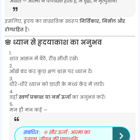
अर्थात — आत्मा न पापग्रस्त होती है, न वृद्ध, न मृत्युवान।
इसलिए, हृदय का वास्तविक स्वरूप
निर्विकार, निर्मल और
रोगरहित
है।
🌸 ध्यान से हृदयाकाश का अनुभव
शांत आसन में बैठें, रीढ़ सीधी रखें।
आँखें बंद कर कुछ क्षण श्वास पर ध्यान दें।
धीरे-धीरे ध्यान को छाती के मध्य केंद्र में लाएँ।
वहाँ
स्वर्ण प्रकाश या नर्म ऊर्जा
का अनुभव करें।
मन ही मन कहें —
संबंधित :
🌞 सौर ऊर्जा : आत्मा का
उजाला, जीवन की प्राणशक्ति