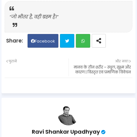
“जो भीतर है, वही ब्रह्म है।”
Facebook
Twit
Wh
पुराने
और नया
मानव के तीन शरीर – स्थूल, सूक्ष्म और
ter
ats
कारण | विस्तृत एवं प्रमाणिक विवेचन
ap
p
Ravi Shankar Upadhyay