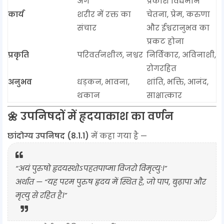
अंग
प्रकाश विद्यमान
कार्य
शरीर में रक्त का
चेतना, प्रेम, करुणा
संचार
और ईश्वरानुभव का
प्रकट होना
प्रकृति
परिवर्तनशील, नश्वर
निर्विकार, अविनाशी,
रोगरहित
अनुभव
धड़कन, भावना,
शांति, भक्ति, आनंद,
थकान
साक्षात्कार
🌼 उपनिषदों में हृदयाकाश का वर्णन
छांदोग्य उपनिषद (8.1.1)
में कहा गया है —
“अयं पुरुषो हृदयस्थोऽपहतपाप्मा विजरो विमृत्युः।”
अर्थात — “यह परम पुरुष हृदय में स्थित है, जो पाप, बुढ़ापा और
मृत्यु से रहित है।”