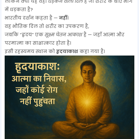
लेकिन क्या यह वही
धड़कने वाला दिल
है जो शरीर के बाएँ भाग
में धड़कता है?
भारतीय दर्शन कहता है —
नहीं
।
वह भौतिक दिल तो शरीर का उपकरण है,
जबकि “हृदय” एक
सूक्ष्म चेतन आकाश
है — जहाँ आत्मा और
परमात्मा का साक्षात्कार होता है।
इसी रहस्यमय स्थान को
हृदयाकाश
कहा गया है।