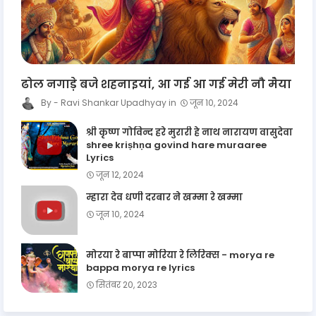
ढोल नगाड़े बजे शहनाइयां, आ गई आ गई मेरी नौ मैया
Ravi Shankar Upadhyay
जून 10, 2024
श्री कृष्ण गोविन्द हरे मुरारी हे नाथ नारायण वासुदेवा
shree kriṣhṇa govind hare muraaree
Lyrics
जून 12, 2024
म्हारा देव धणी दरबार ने खम्मा रे खम्मा
जून 10, 2024
मोरया रे बाप्पा मोरिया रे लिरिक्स - morya re
bappa morya re lyrics
सितंबर 20, 2023