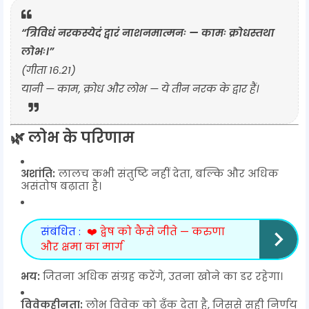
“त्रिविधं नरकस्येदं द्वारं नाशनमात्मनः — कामः क्रोधस्तथा
लोभः।”
(गीता 16.21)
यानी — काम, क्रोध और लोभ — ये तीन नरक के द्वार हैं।
🌿
लोभ के परिणाम
अशांति:
लालच कभी संतुष्टि नहीं देता, बल्कि और अधिक
असंतोष बढ़ाता है।
संबंधित :
❤️ द्वेष को कैसे जीते — करुणा
और क्षमा का मार्ग
भय:
जितना अधिक संग्रह करेंगे, उतना खोने का डर रहेगा।
विवेकहीनता:
लोभ विवेक को ढँक देता है, जिससे सही निर्णय