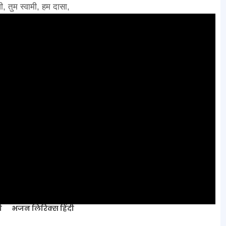
जी, तुम स्वामी, हम दासा,
ी
भजन लिरिक्स हिंदी