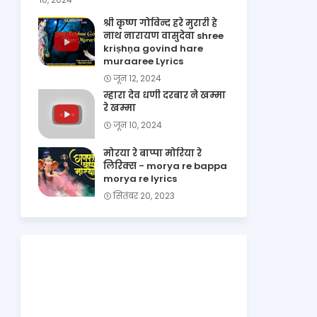
श्री कृष्ण गोविन्द हरे मुरारी हे
नाथ नारायण वासुदेवा shree
kriṣhṇa govind hare
muraaree Lyrics
जून 12, 2024
म्हारा देव धणी दरबार ने खम्मा
रे खम्मा
जून 10, 2024
मोरया रे बाप्पा मोरिया रे
लिरिक्स - morya re bappa
morya re lyrics
सितंबर 20, 2023