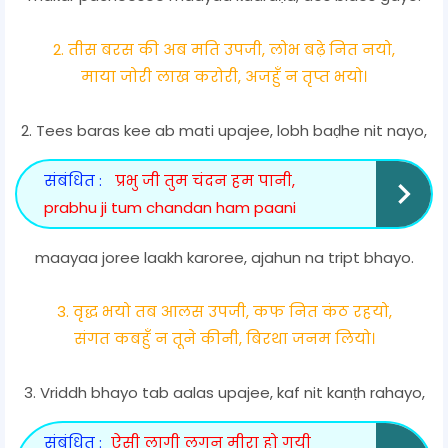
2. तीस बरस की अब मति उपजी, लोभ बढ़े नित नयो,
माया जोरी लाख करोरी, अजहुँ न तृप्त भयो।
2. Tees baras kee ab mati upajee, lobh baḍhe nit nayo,
संबंधित :
प्रभु जी तुम चंदन हम पानी,
prabhu ji tum chandan ham paani
maayaa joree laakh karoree, ajahun na tript bhayo.
3. वृद्ध भयो तब आलस उपजी, कफ नित कंठ रहयो,
संगत कबहुँ न तूने कीनी, बिरथा जनम लियो।
3. Vriddh bhayo tab aalas upajee, kaf nit kanṭh rahayo,
संबंधित :
ऐसी लागी लगन मीरा हो गयी