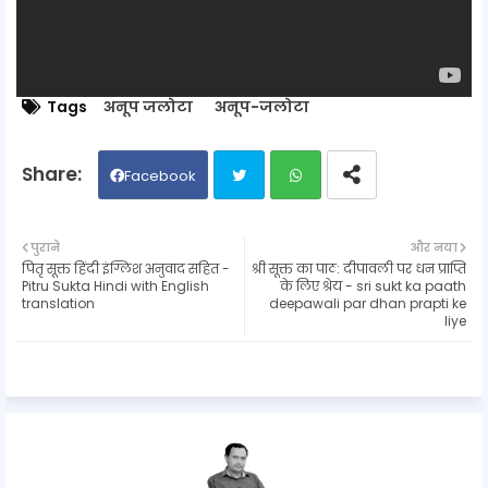
Tags
अनूप जलोटा
अनूप-जलोटा
Facebook
Twit
Wh
पुराने
और नया
पितृ सूक्त हिंदी इंग्लिश अनुवाद सहित -
श्री सूक्त का पाठ: दीपावली पर धन प्राप्ति
ter
ats
Pitru Sukta Hindi with English
के लिए श्रेय - sri sukt ka paath
translation
deepawali par dhan prapti ke
liye
ap
p