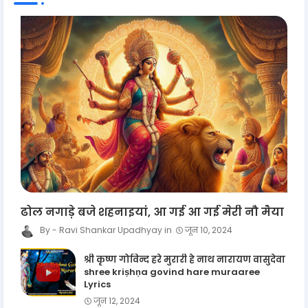
ढोल नगाड़े बजे शहनाइयां, आ गई आ गई मेरी नौ मैया
Ravi Shankar Upadhyay
जून 10, 2024
श्री कृष्ण गोविन्द हरे मुरारी हे नाथ नारायण वासुदेवा
shree kriṣhṇa govind hare muraaree
Lyrics
जून 12, 2024