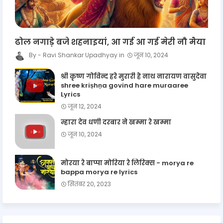
ढोल नगाड़े बजे शहनाइयां, आ गई आ गई मेरी नौ मैया
Ravi Shankar Upadhyay
जून 10, 2024
श्री कृष्ण गोविन्द हरे मुरारी हे नाथ नारायण वासुदेवा
shree kriṣhṇa govind hare muraaree
Lyrics
जून 12, 2024
म्हारा देव धणी दरबार ने खम्मा रे खम्मा
जून 10, 2024
मोरया रे बाप्पा मोरिया रे लिरिक्स - morya re
bappa morya re lyrics
सितंबर 20, 2023