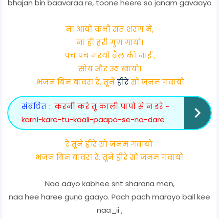
bhajan bin baavaraa re, toone heere so janam gavaayo
ना आयो कभी संत शरण में,
ना ही हरी गुण गायो।
पच पच मरयो बैल की नाई ,
सोय और उठ खायो।
भजन बिन बावरा रे, तूने
हीरे
सो जनम गवायो
संबंधित :
करनी करे तू काली पापो से न डरे -
karni-kare-tu-kaali-paapo-se-na-dare
रे तूने हीरे सो जनम गवायो
भजन बिन बावरा रे, तूने हीरे सो जनम गवायो
Naa aayo kabhee snt sharaṇa men,
naa hee haree guṇa gaayo. Pach pach marayo bail kee
naa_ii ,