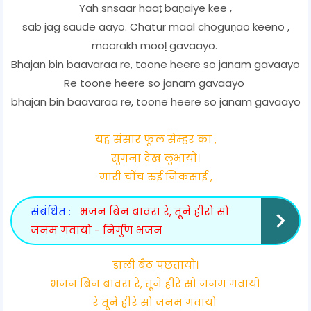
Yah snsaar haaṭ baṇaiye kee ,
sab jag saude aayo. Chatur maal choguṇao keeno ,
moorakh mooḽ gavaayo.
Bhajan bin baavaraa re, toone heere so janam gavaayo
Re toone heere so janam gavaayo
bhajan bin baavaraa re, toone heere so janam gavaayo
यह संसार फूल सेम्हर का ,
सुगना देख लुभायो।
मारी चोंच रुई निकसाई ,
संबंधित :
भजन बिन बावरा रे, तूने हीरो सो
जनम गवायो - निर्गुण भजन
डाली बैठ पछतायो।
भजन बिन बावरा रे, तूने हीरे सो जनम गवायो
रे तूने हीरे सो जनम गवायो