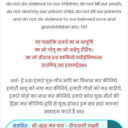
do not do violence to our children, do not kill our youth,
do not destroy our unborn child, do not kill our parents
and do not do violence to our beloved sons and
grandchildren etc. 15॥
मा नस्तोके तनये मा न आयुषि
मा नो गोषु मा नो अश्वेषु रीरिषः।
मा नो वीरान् रुद्र भामिनो वधीर्हविष्मन्तः
सदमित् त्वा हवामहे॥१६॥
अर्थ- हे रुद्र! हमारे पुत्र-पौत्र आदि का विनाश मत कीजिये,
हमारी आयु को नष्ट मत कीजिये, हमारी गौओं को मत मारिये,
हमारे घोड़ों का नाश मत कीजिये, हमारे क्रोध युक्त वीरों की
हिंसा मत कीजिये। हवि से युक्त होकर हम सब सदा आपका
आवाहन करते हैं ॥१६॥
संबंधित :
श्री-सूक्त मंत्र पाठ - दीपावली लक्ष्मी