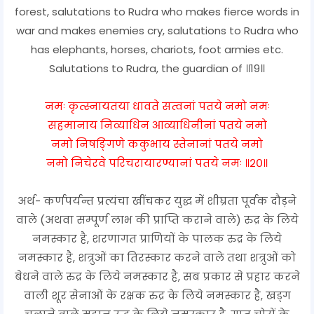
forest, salutations to Rudra who makes fierce words in
war and makes enemies cry, salutations to Rudra who
has elephants, horses, chariots, foot armies etc.
Salutations to Rudra, the guardian of ॥19॥
नमः कृत्स्नायतया धावते सत्वनां पतये नमो नमः
सहमानाय निव्याधिन आव्याधिनीनां पतये नमो
नमो निषङ्गिणे ककुभाय स्तेनानां पतये नमो
नमो निचेरवे परिचरायारण्यानां पतये नमः ॥२०॥
अर्थ- कर्णपर्यन्त प्रत्यंचा खींचकर युद्ध में शीघ्रता पूर्वक दौड़ने
वाले (अथवा सम्पूर्ण लाभ की प्राप्ति कराने वाले) रुद्र के लिये
नमस्कार है, शरणागत प्राणियों के पालक रुद्र के लिये
नमस्कार है, शत्रुओं का तिरस्कार करने वाले तथा शत्रुओं को
बेधने वाले रुद्र के लिये नमस्कार है, सब प्रकार से प्रहार करने
वाली शूर सेनाओं के रक्षक रुद्र के लिये नमस्कार है, खड्ग