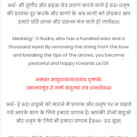
अर्थ- सौ तूणीर और सहस्र नेत्र धारण करने वाले हे रुद्र! धनुष
की प्रत्यंचा दूर करके और बाणों के अग्र भागों को तोड़कर आप
हमारे प्रति शान्त और प्रसन्न मन वाले हो जायें॥१३॥
Meaning- O Rudra, who has a hundred ears and a
thousand eyes! By removing the string from the bow
and breaking the tips of the arrows, you become
peaceful and happy towards us.13॥
नमस्त आयुधायानातताय धृष्णवे।
उभाभ्यामुत ते नमो बाहुभ्यां तव धन्वने॥१४॥
अर्थ- हे रुद्र! शत्रुओं को मारने में प्रगल्भ और धनुष पर न चढ़ाये
गये आपके बाण के लिये हमारा प्रणाम है। आपकी दोनों बाहुओं
और धनुष के लिये भी हमारा प्रणाम है॥१४॥- रूद्र सूक्तं