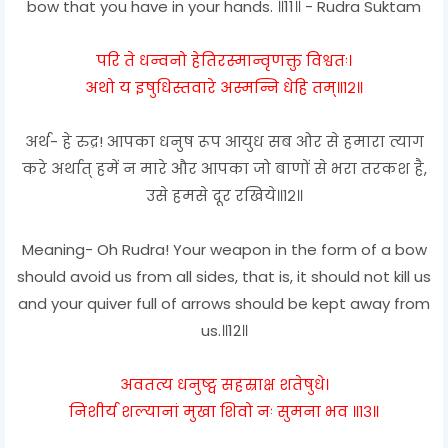
bow that you have in your hands. ॥11॥ - Rudra Suktam
परि ते धन्वनो हेतिरस्मान्वृणक्तु विश्वतः।
अथो य इषुधिस्तवारे अस्मन्नि धेहि तम्॥१२॥
अर्थ- हे रुद्र! आपका धनुष रूप आयुध सब ओर से हमारा त्याग
करे अर्थात् हमें न मारे और आपका जो बाणों से भरा तरकश है,
उसे हमसे दूर रखिये॥१२॥
Meaning- Oh Rudra! Your weapon in the form of a bow
should avoid us from all sides, that is, it should not kill us
and your quiver full of arrows should be kept away from
us.॥12॥
अवतत्य धनुष्ट्व सहस्राक्ष शतेषुधे।
निशीर्य शल्यानां मुखा शिवो नः सुमना भव ॥१३॥