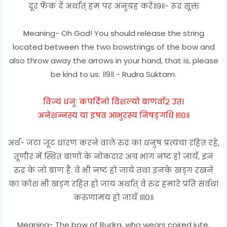
दूर फेंक दें अर्थात् हम पर अनुग्रह करें॥९॥- रूद्र सूक्तं
Meaning- Oh God! You should release the string
located between the two bowstrings of the bow and
also throw away the arrows in your hand, that is, please
be kind to us. ॥9॥ - Rudra Suktam.
विज्यं धनुः कपर्दिनो विशल्यो बाणवाँ२ उत।
अनेशन्नस्य या इषव आभुरस्य निषङ्गधिः॥१०॥
अर्थ- जटा जूट धारण करने वाले रुद्र का धनुष प्रत्यंचा रहित रहे,
तूणीर में स्थित बाणों के नोकदार अग्र भाग नष्ट हो जायँ, इन
रुद्र के जो बाण हैं. वे भी नष्ट हो जाये तथा इनके खड्ग रखने
का कोश भी खड्ग रहित हो जाय अर्थात् वे रुद्र हमारे प्रति सर्वथा
करुणामय हो जायँ ॥१०॥
Meaning- The bow of Rudra, who wears coired jute,