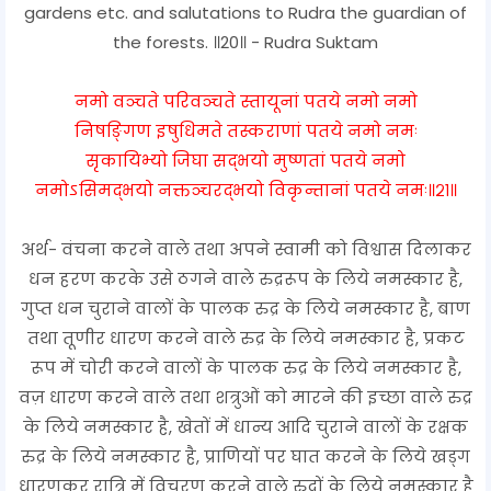
gardens etc. and salutations to Rudra the guardian of
the forests. ॥20॥ - Rudra Suktam
नमो वञ्चते परिवञ्चते स्तायूनां पतये नमो नमो
निषङ्गिण इषुधिमते तस्कराणां पतये नमो नमः
सृकायिभ्यो जिघा सद्भयो मुष्णतां पतये नमो
नमोऽसिमद्भयो नक्तञ्चरद्भयो विकृन्तानां पतये नमः॥२१॥
अर्थ- वंचना करने वाले तथा अपने स्वामी को विश्वास दिलाकर
धन हरण करके उसे ठगने वाले रुद्ररूप के लिये नमस्कार है,
गुप्त धन चुराने वालों के पालक रुद्र के लिये नमस्कार है, बाण
तथा तूणीर धारण करने वाले रुद्र के लिये नमस्कार है, प्रकट
रूप में चोरी करने वालों के पालक रुद्र के लिये नमस्कार है,
वज़ धारण करने वाले तथा शत्रुओं को मारने की इच्छा वाले रुद्र
के लिये नमस्कार है, खेतों में धान्य आदि चुराने वालों के रक्षक
रुद्र के लिये नमस्कार है, प्राणियों पर घात करने के लिये खड्ग
धारणकर रात्रि में विचरण करने वाले रुद्रों के लिये नमस्कार है