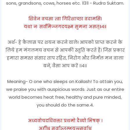
sons, grandsons, cows, horses etc. ॥3॥ - Rudra Suktam.
शिवेन वचसा त्वा गिरिशाच्छा वदामसि।
यथा नः सर्वमिज्जगदयक्ष्म सुमना असत्॥४॥
अर्थ- हे कैलास पर शयन करने वाले! आपको प्राप्त करने के
लिये हम मंगलमय वचन से आपकी स्तुति करते हैं। जिस प्रकार
हमारा समस्त संसार ताप रहित, निरोग और निर्मल मन वाला
बने, वैसा आप करें ।।४।।
Meaning- O one who sleeps on Kailash! To attain you,
we praise you with auspicious words. Just as our entire
world becomes heat free, healthy and pure minded,
you should do the same.4.
अध्यवोचदधिवक्ता प्रथमो दैव्यो भिषक् ।
अर्हीश्च सर्वाञ्जम्भयन्त्सर्वाश्च