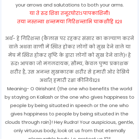
your arrows and salutations to both your arms.
या ते रुद्र शिवा तनूरघोराऽपापकाशिनी।
तया नस्तन्वा शन्तमया गिरिशन्ताभि चाकशीहि ॥२॥
अर्थ- हे गिरिशन्त (कैलास पर रहकर संसार का कल्याण करने
वाले अथवा वाणी में स्थित होकर लोगों को सुख देने वाले या
मेघ में स्थित होकर वृष्टि के द्वारा लोगों को सुख देने वाले)! हे
रुद्र! आपका जो मंगलदायक, सौम्य, केवल पुण्य प्रकाशक
शरीर है, उस अनन्त सुखकारक शरीर से हमारी ओर देखिये
अर्थात् हमारी रक्षा कीजिये॥२॥
Meaning- O Girishant (the one who benefits the world
by staying on Kailash or the one who gives happiness to
people by being situated in speech or the one who
gives happiness to people by being situated in the
clouds through rain)! Hey Rudra! Your auspicious, gentle,
only virtuous body, look at us from that eternally
pleasurable body, i.e. protect us.॥2॥