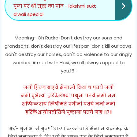
पूजा पर श्री सूक्त का पाठ - lakshmi sukt
diwali special
Meaning- Oh Rudra! Don't destroy our sons and
grandsons, don't destroy our lifespan, don't kill our cows,
don't destroy our horses, don't do violence to our angry
warriors. Armed with Havi, we all always appeal to
you.16॥
नमो हिरण्यबाहवे सेनान्ये दिशां च पतये नमो
नमो वृक्षेभ्यो हरिकेशेभ्यः पशूनां पतये नमो नमः
शष्पिञ्जराय त्विषीमते पथीनां पतये नमो नमो
हरिकेशायोपवीतिने पुष्टानां पतये नमः॥१७॥
अर्थ- भुजाओं में सुवर्ण धारण करने वाले सेना नायक रुद्र के
लिये नमस्कार है, दिशाओं के रक्षक रुद्र के लिये नमस्कार है,