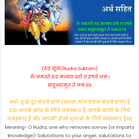
(रूद्र सूक्तं/Rudra Suktam)
ॐ नमस्ते रुद्र मन्यव उतो त इषवे नमः।
बाहुभ्यामुत ते नमः॥१॥
अर्थ- दु:ख दूर करने वाले (अथवा ज्ञान प्रदान करने वाले) हे
रुद्र! आपके क्रोध के लिये नमस्कार है, आपके बाणों के लिये
नमस्कार है और आपकी दोनों भुजाओं के लिये नमस्कार है॥१॥
Meaning- O Rudra, one who removes sorrow (or imparts
knowledge)! Salutations to your anger, salutations to