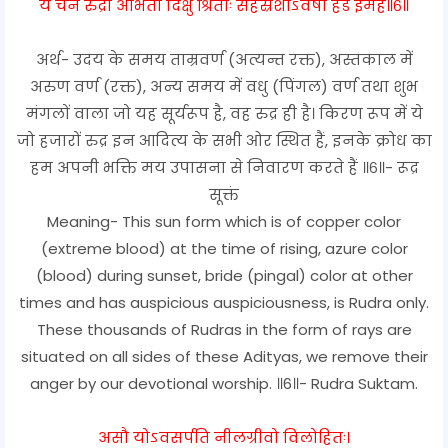
ये चैन रुद्रा अभितो दिक्षु श्रिताः सहस्रशोऽवैषा हेड ईमहे॥६॥
अर्थ- उदय के समय ताम्रवर्ण (अत्यन्त रक्त), अस्तकाल में
अरुण वर्ण (रक्त), अन्य समय में वधु (पिंगल) वर्ण तथा शुभ
मंगलों वाला जो यह सूर्यरूप है, वह रुद्र ही है। किरण रूप में ये
जो हजारों रुद्र इन आदित्य के सभी ओर स्थित हैं, इनके क्रोध का
हम अपनी भक्ति मय उपासना से निवारण करते हैं ॥६॥- रूद्र
सूक्तं
Meaning- This sun form which is of copper color
(extreme blood) at the time of rising, azure color
(blood) during sunset, bride (pingal) color at other
times and has auspicious auspiciousness, is Rudra only.
These thousands of Rudras in the form of rays are
situated on all sides of these Adityas, we remove their
anger by our devotional worship. ॥6॥- Rudra Suktam.
असौ योऽवसर्पति नीलग्रीवो विलोहितः।