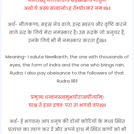
नमोऽस्तु नीलग्रीवाय सहस्राक्षाय मीढुषे।
अथो ये अस्य सत्वानोऽहं तेभ्योऽकरं नमः॥८॥
अर्थ- नीलकण्ठ, सहस्र नेत्र वाले, इन्द्र स्वरूप और वृष्टि करने
वाले रुद्र के लिये मेरा नमस्कार है। उस रुद्रके जो अनुचर हैं,
उनके लिये भी मैं नमस्कार करता हूँ॥८॥
Meaning- I salute Neelkanth, the one with thousands of
eyes, the form of Indra and the one who brings rain,
Rudra. I also pay obeisance to the followers of that
Rudra.॥8॥
प्रमुञ्च धन्वनस्त्वमुभयोरार्त्न्योर्ज्याम्।
याश्च ते हस्त इषवः परा ता भगवो वप॥९॥
अर्थ- हे भगवन्! आप धनुष की दोनों कोटियों के मध्य स्थित
प्रत्यंचा का त्याग कर दें और अपने हाथ में स्थित बाणों को भी