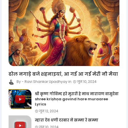
ढोल नगाड़े बजे शहनाइयां, आ गई आ गई मेरी नौ मैया
Ravi Shankar Upadhyay
जून 10, 2024
श्री कृष्ण गोविन्द हरे मुरारी हे नाथ नारायण वासुदेवा
shree kriṣhṇa govind hare muraaree
Lyrics
जून 12, 2024
म्हारा देव धणी दरबार ने खम्मा रे खम्मा
जून 10, 2024