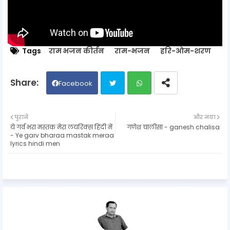
Tags
राम भजन कीर्तन
राम-भजन
हरि-ओम-शरण
Facebook
Twit
Wh
पुराने
और नया
ये गर्व भरा मस्तक मेरा लयरिक्स हिंदी में
गणेश चालीसा - ganesh chalisa
ter
ats
- Ye garv bharaa mastak meraa
lyrics hindi men
ap
p