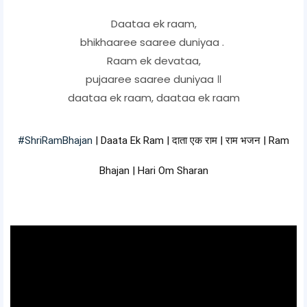
Daataa ek raam,
bhikhaaree saaree duniyaa .
Raam ek devataa,
pujaaree saaree duniyaa ॥
daataa ek raam, daataa ek raam
#ShriRamBhajan
| Daata Ek Ram | दाता एक राम | राम भजन | Ram
Bhajan | Hari Om Sharan