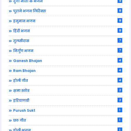
9
दुर्गा माता के भजन
8
पुराने भजन लिरिक्स
8
हनुमान भजन
8
हिंदी भजन
7
तुलसीदास
7
निर्गुण भजन
4
Ganesh Bhajan
4
Ram Bhajan
4
होली गीत
2
क्षमा स्तोत्र
2
हरियाणवी
1
Purush Sukt
1
छठ गीत
1
होली भजन