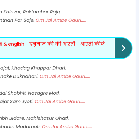
Kalevar, Raktambar Raje,
nthan Par Saje.
Om Jai Ambe Gauri.....
hindi & english - हनुमान की की आरती - आरती कीजै
ajat, Khadag Khappar Dhari,
inake Dukhahari.
Om Jai Ambe Gauri.....
al Shobhit, Nasagre Moti,
ajat Sam Jyoti.
Om Jai Ambe Gauri.....
h Bidare, Mahishasur Ghati,
ishadin Madamati.
Om Jai Ambe Gauri.....