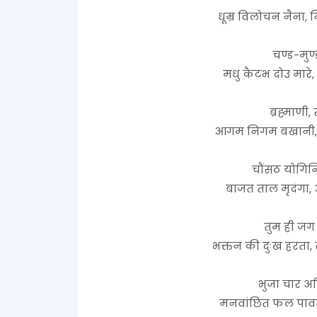
धूम्र विलोचन नैना,
चण्ड-मुण्
मधु कैटभ दोउ मारे
ब्रह्माणी,
आगम निगम बखानी, 
चौंसठ योगिनि 
बाजत ताल मृदंगा,
तुम ही जग 
भक्तन की दुःख हरता, 
भुजा चार अत
मनवांछित फल पावत