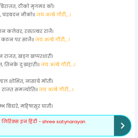
र बिराजत, टीको मृगमद को।
, चंद्रबदन नीको।।
जय अम्बे गौरी,...।
कलेवर, रक्ताम्बर राजै।
, कंठन पर साजै।।
जय अम्बे गौरी,...।
न राजत, खड्ग खप्परधारी।
, तिनके दुःखहारी।।
जय अम्बे गौरी,...।
डल शोभित, नासाग्रे मोती।
, राजत समज्योति।।
जय अम्बे गौरी,...।
म्भ बिडारे, महिषासुर घाती।
लिरिक्स इन हिंदी - shree satynarayan