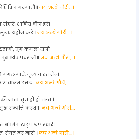
 निशिदिन मदमाती।।
जय अम्बे गौरी,...।
ड संहारे, शौणित बीज हरे।
, सुर भयहीन करे।।
जय अम्बे गौरी,...।
 रुद्राणी, तुम कमला रानी।
तुम शिव पटरानी।।
जय अम्बे गौरी,...।
मंगल गावैं, नृत्य करत भैरू।
 अरू बाजत डमरू।।
जय अम्बे गौरी,...।
की माता, तुम ही हो भरता।
सुख सम्पत्ति करता।।
जय अम्बे गौरी,...।
ि शोभित, खड्ग खप्परधारी।
, सेवत नर नारी।।
जय अम्बे गौरी,...।