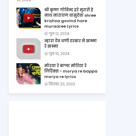
श्री कृष्ण गोविन्द हरे मुरारी हे
नाथ नारायण वासुदेवा shree
kriṣhṇa govind hare
muraaree Lyrics
जून 12, 2024
म्हारा देव धणी दरबार ने खम्मा
रे खम्मा
जून 10, 2024
मोरया रे बाप्पा मोरिया रे
लिरिक्स - morya re bappa
morya re lyrics
सितंबर 20, 2023