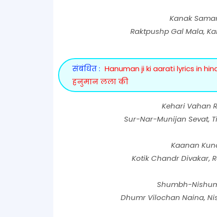
Kanak Saman 
Raktpushp Gal Mala, Ka
संबंधित :
Hanuman ji ki aarati lyrics in 
हनुमान लला की
Kehari Vahan R
Sur-Nar-Munijan Sevat, T
Kaanan Kund
Kotik Chandr Divakar, R
Shumbh-Nishumb
Dhumr Vilochan Naina, N