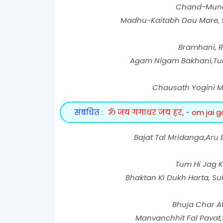
Chand-Mund 
Madhu-Kaitabh Dou Mare, 
Bramhani, R
Agam Nigam Bakhani,Tum
Chausath Yogini Ma
संबंधित :
ॐ जय गंगाधर जय हर, - om jai 
Bajat Tal Mridanga,Aru
Tum Hi Jag K
Bhaktan Ki Dukh Harta, Su
Bhuja Char A
Manvanchhit Fal Pavat,