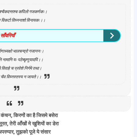
श्चैकदन्तश्च कपिलो गजकर्णकः।
च विकटो विघ्ननाशो विनायकः।।
ाँवरियाँ
र्गणाध्यक्षो भालचन्द्रो गजाननः।
ानि नामानि यः पठेच्छृणुयादपि।।
्भे विवाहे च प्रवेशे निर्गमे तथा।
टे चैव विघ्नस्तस्य न जायते।।
 कंचन, किरणों का है जिसमे बसेरा
 मूरत, तेरी आँखों मे खुशियों का डेरा
अपरम्पार, तुझको पूजे ये संसार