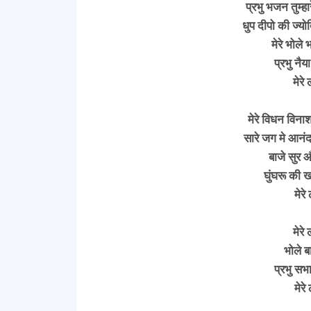
प्रभु भजन तुम्ह
धुप दीपो की ज्यो
मेरे भोले
प्रभु नै
मेरे 
मेरे विधन विनाश
सारे जग मे आनं
बाजे सुर 
घुंघरू की
मेरे
मेरे 
भोले ब
प्रभु सभ
मेरे