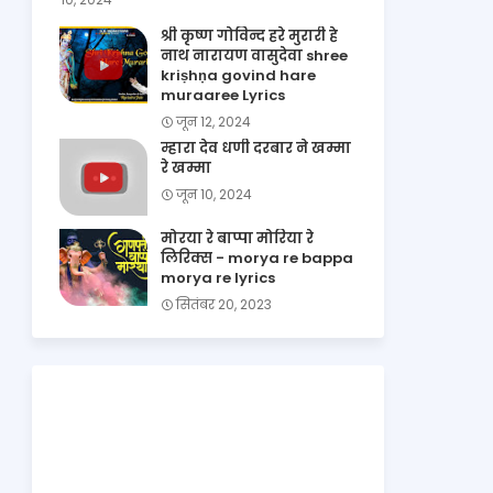
श्री कृष्ण गोविन्द हरे मुरारी हे
नाथ नारायण वासुदेवा shree
kriṣhṇa govind hare
muraaree Lyrics
जून 12, 2024
म्हारा देव धणी दरबार ने खम्मा
रे खम्मा
जून 10, 2024
मोरया रे बाप्पा मोरिया रे
लिरिक्स - morya re bappa
morya re lyrics
सितंबर 20, 2023