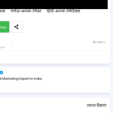
्या
गणेश-भजन-लिस्ट
हिंदी-भजन-लिरिक्स
app
और नया
yare
l Marketing Expert in India
ज़्यादा दिखाएं