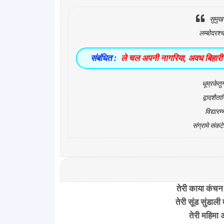
सुमुख
लम्बोदरश्
संबंधित :
ले चल अपनी नागरिया, अवध बिहारी स
धूम्रकेतु
द्वादशैत
विद्यारम
संग्रामे संक
तेरी काया कंचन
तेरी सूंड सुंडाली
तेरी महिमा 